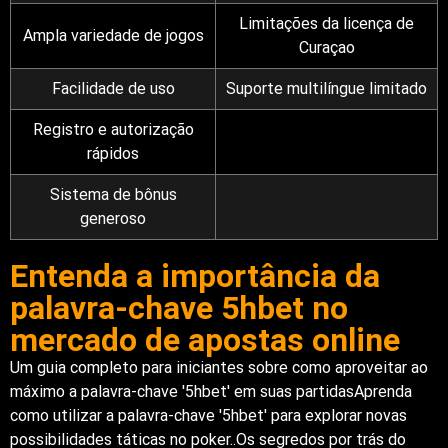
Limitações da licença de
Ampla variedade de jogos
Curaçao
Facilidade de uso
Suporte multilíngue limitado
Registro e autorização
rápidos
Sistema de bônus
generoso
Entenda a importância da
palavra-chave 5hbet no
mercado de apostas online
Um guia completo para iniciantes sobre como aproveitar ao
máximo a palavra-chave '5hbet' em suas partidasAprenda
como utilizar a palavra-chave '5hbet' para explorar novas
possibilidades táticas no poker..Os segredos por trás do