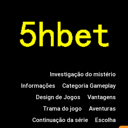
Investigação do mistério
Informações
Categoria Gameplay
Design de Jogos
Vantagens
Trama do jogo
Aventuras
Continuação da série
Escolha