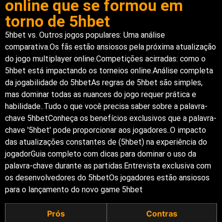
online que se formou em
torno de 5hbet
5hbet vs. Outros jogos populares: Uma análise
comparativa.Os fãs estão ansiosos pela próxima atualização
do jogo multiplayer online.Competições acirradas: como o
5hbet está impactando os torneios online.Análise completa
da jogabilidade do 5hbetAs regras de 5hbet são simples,
mas dominar todas as nuances do jogo requer prática e
habilidade..Tudo o que você precisa saber sobre a palavra-
chave 5hbetConheça os benefícios exclusivos que a palavra-
chave '5hbet' pode proporcionar aos jogadores..O impacto
das atualizações constantes de (5hbet) na experiência do
jogadorGuia completo com dicas para dominar o uso da
palavra-chave durante as partidas.Entrevista exclusiva com
os desenvolvedores do 5hbetOs jogadores estão ansiosos
para o lançamento do novo game 5hbet
Prós
Contras